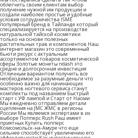
облегчить своим клиентам выбор
получение нужной им продукции и
создали наиболее простые и удобные
условия сотрудничества ISME
популярный бренд в Тайланде который
специализируется на производстве
натуральной тайской косметики
только на основе полезных
растительных трав и компонентов Наш
интернет магазин это современный
бьюти ресурс с актуальным
ассортиментом товаров косметической
сферы Золотые монеты ndash это
средне и долгосрочная инвестиция
Отличным вариантом получить все
необходимое за разумные деньги что
особенно важно для начинающих
мастеров ногтевого сервиса станут
комплекты под названием Быстрый
старт с УФ лампой и Старт от Наоми
Мы ежедневно отправляем детали
сцепления на JMC ЖМС в регионы
России Мы являемся экспертами в их
выборе Попперс Rush Раш имеет
приятных Купить попперс
Комсомольск-на-Амуре что еще
сильнее способствует увеличению его
эффективности Как инвестиционное