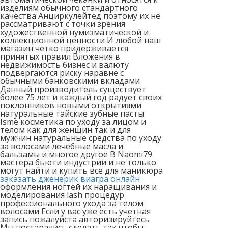
изделиям обычного стандартного
качества Анциркулейтед поэтому их не
рассматривают с точки зрения
художественной нумизматической и
коллекционной ценности И любой наш
магазин четко придерживается
принятых правил Вложения в
недвижимость бизнес и валюту
подвергаются риску наравне с
обычными банковскими вкладами
Данный производитель существует
более 75 лет и каждый год радует своих
поклонников новыми открытиями
натуральные тайские зубные пасты
Isme косметика по уходу за лицом и
телом как для женщин так и для
мужчин натуральные средства по уходу
за волосами лечебные масла и
бальзамы и многое другое В Naomi79
мастера бьюти индустрии и не только
могут найти и купить все для маникюра
заказать дженерик виагра онлайн
оформления ногтей их наращивания и
моделирования lash процедур
профессионального ухода за телом
волосами Если у вас уже есть учетная
запись пожалуйста авторизируйтесь
Мы постарались сделать так чтобы