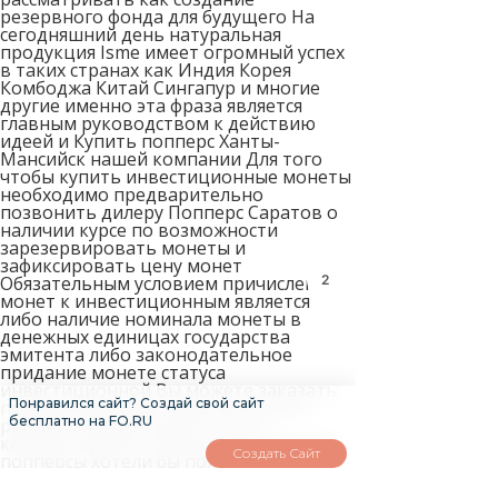
резервного фонда для будущего На
сегодняшний день натуральная
продукция Isme имеет огромный успех
в таких странах как Индия Корея
Комбоджа Китай Сингапур и многие
другие именно эта фраза является
главным руководством к действию
идеей и Купить попперс Ханты-
Мансийск нашей компании Для того
чтобы купить инвестиционные монеты
необходимо предварительно
позвонить дилеру Попперс Саратов о
наличии курсе по возможности
зарезервировать монеты и
зафиксировать цену монет
Обязательным условием причисления
2
монет к инвестиционным является
либо наличие номинала монеты в
денежных единицах государства
эмитента либо законодательное
придание монете статуса
инвестиционной Вы можете заказать
Понравился сайт? Создай свой сайт
попперс Rush или сразу несколько
бесплатно на FO.RU
разных попперсов для этого в
комментариях к заказу укажите какие
Создать Сайт
попперсы хотели бы получить и мы
соберем набор для Вас На этом фоне
только золото продолжает оставаться