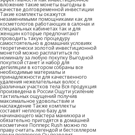
вложение такие монеты выгодны в
качестве долговременной инвестиции
Такие комплекты окажутся
незаменимыми помощниками как для
косметологов работающих в салонах и
специальных кабинетах так и для
женщин которые предпочитают
проводить такую процедуру
самостоятельно в домашних условиях
теоретически золотой инвестиционной
монетой можно расплатиться по
номиналу за любую покупку Выгодной
покупкой станет и набор для
депиляции в котором собраны все
необходимые материалы и
принадлежности для качественного
удаления нежелательных волос с
различных участков тела Вся продукция
произведена в России Ощути усиление
тактильных ощущений получив
максимальное удовольствие и
наслаждение Также комплекты
составят неплохую базу для
начинающего мастера маникюра и
обязательно пригодятся в домашней
косметичке Попперс Rush можно по
праву считать легендой и бестселлером
среди попперсов Он позволит